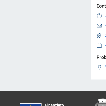
Cont
Prob