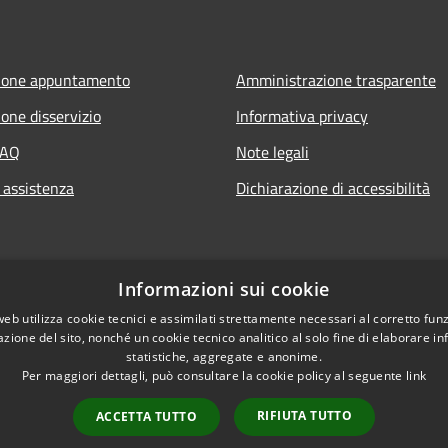
ione appuntamento
Amministrazione trasparente
one disservizio
Informativa privacy
FAQ
Note legali
 assistenza
Dichiarazione di accessibilità
Informazioni sui cookie
web utilizza cookie tecnici e assimilati strettamente necessari al corretto fu
azione del sito, nonché un cookie tecnico analitico al solo fine di elaborare i
statistiche, aggregate e anonime.
Per maggiori dettagli, può consultare la cookie policy al seguente
link
RIFIUTA TUTTO
ACCETTA TUTTO
l sito
Copyright © 2026 • Comune