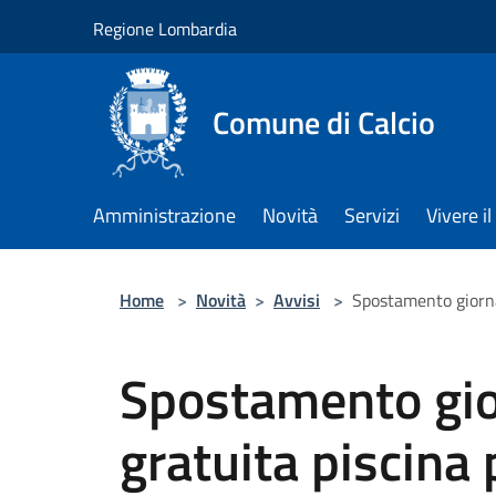
Salta al contenuto principale
Regione Lombardia
Comune di Calcio
Amministrazione
Novità
Servizi
Vivere 
Home
>
Novità
>
Avvisi
>
Spostamento giorna
Spostamento gio
gratuita piscina 