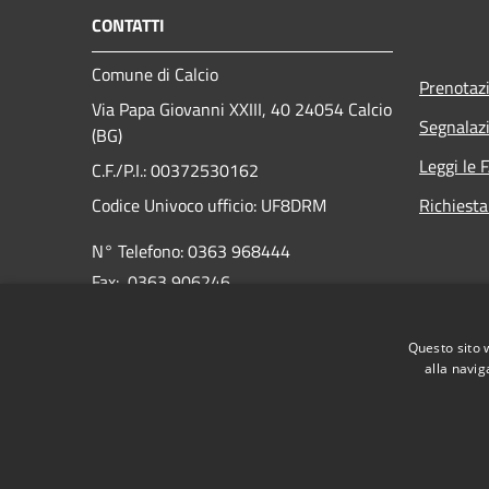
CONTATTI
Comune di Calcio
Prenotaz
Via Papa Giovanni XXIII, 40 24054 Calcio
Segnalazi
(BG)
Leggi le 
C.F./P.I.: 00372530162
Codice Univoco ufficio:
UF8DRM
Richiesta
N° Telefono: 0363 968444
Fax: 0363 906246
E-mail:
info@comune.calcio.bg.it
Questo sito 
PEC:
protocollo@pec.comune.calcio.bg.it
alla navig
RSS
Accessibilità
Privacy
Cookie
Mappa de