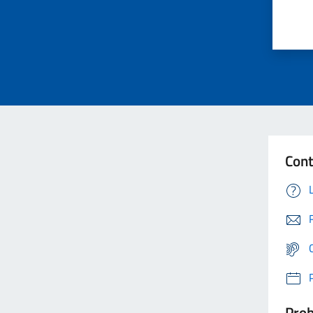
Cont
Prob