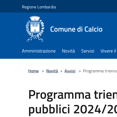
Salta al contenuto principale
Regione Lombardia
Comune di Calcio
Amministrazione
Novità
Servizi
Vivere 
Home
>
Novità
>
Avvisi
>
Programma triennal
Programma trienn
pubblici 2024/