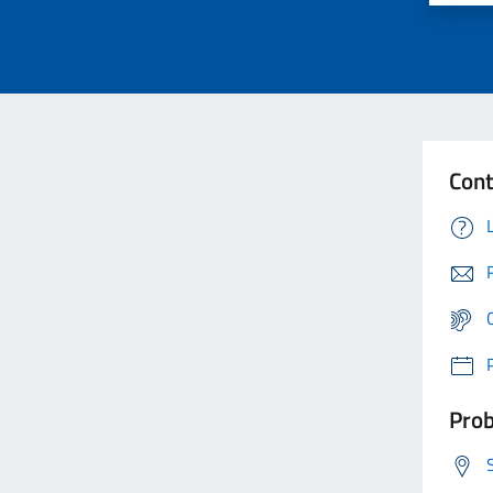
Cont
Prob