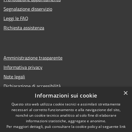
Segnalazione disservizio
Leggi le FAQ
Richiesta assistenza
Amministrazione trasparente
Informativa privacy
Note legali
Dichiarazione di accessibilità
×
Informazioni sui cookie
Questo sito web utilizza cookie tecnici e assimilati strettamente
necessari al corretto funzionamento e alla navigazione del sito,
RSS
Copyright © 2026 • Comune di
nonché un cookie tecnico analitico al solo fine di elaborare
Accessibilità
Calcio • Powered by
informazioni statistiche, aggregate e anonime.
Privacy
Municipium
Accesso
Per maggiori dettagli, può consultare la cookie policy al seguente
link
•