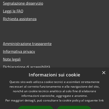
Segnalazione disservizio
Leggi le FAQ
Richiesta assistenza
Amministrazione trasparente
Informativa privacy
Note legali
Dichiarazione di accessibilità
×
Informazioni sui cookie
Questo sito web utilizza cookie tecnici e assimilati strettamente
necessari al corretto funzionamento e alla navigazione del sito,
RSS
Copyright © 2026 • Comune di
nonché un cookie tecnico analitico al solo fine di elaborare
Accessibilità
Calcio • Powered by
informazioni statistiche, aggregate e anonime.
Privacy
Municipium
Accesso
•
Per maggiori dettagli, può consultare la cookie policy al seguente
link
Cookie
redazione