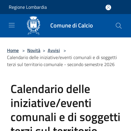
Salta al contenuto principale
Regione Lombardia
Comune di Calcio
Home
>
Novità
>
Avvisi
>
Calendario delle iniziative/eventi comunali e di soggetti
terzi sul territorio comunale - secondo semestre 2026
Calendario delle
iniziative/eventi
comunali e di soggetti
terzi sul territorio