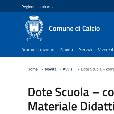
Salta al contenuto principale
Regione Lombardia
Comune di Calcio
Amministrazione
Novità
Servizi
Vivere 
Home
>
Novità
>
Avvisi
>
Dote Scuola – comp
Dote Scuola – 
Materiale Didatt