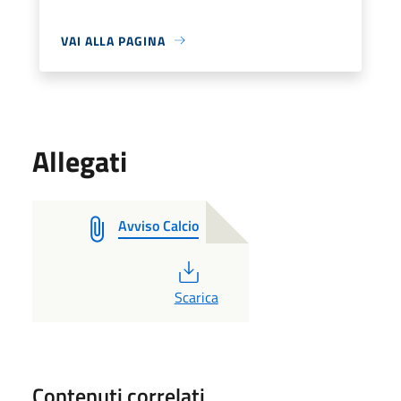
VAI ALLA PAGINA
Allegati
Avviso Calcio
PDF
Scarica
Contenuti correlati