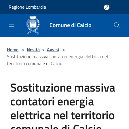
Salta al contenuto principale
Regione Lombardia
Comune di Calcio
Home
>
Novità
>
Avvisi
>
Sostituzione massiva contatori energia elettrica nel
territorio comunale di Calcio
Sostituzione massiva
contatori energia
elettrica nel territorio
comunale di Calcio