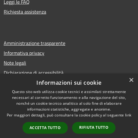
Leggi le FAQ
Richiesta assistenza
Amministrazione trasparente
Informativa privacy
Note legali
Dichiarazione di accessibilità
×
Informazioni sui cookie
Questo sito web utilizza cookie tecnici e assimilati strettamente
necessari al corretto funzionamento e alla navigazione del sito,
RSS
Copyright © 2026 • Comune di
nonché un cookie tecnico analitico al solo fine di elaborare
Accessibilità
Calcio • Powered by
informazioni statistiche, aggregate e anonime.
Privacy
Municipium
Accesso
Per maggiori dettagli, può consultare la cookie policy al seguente
link
•
Cookie
redazione
RIFIUTA TUTTO
ACCETTA TUTTO
Mappa del sito