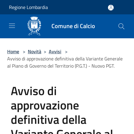
Salta al contenuto principale
Regione Lombardia
Comune di Calcio
Home
>
Novità
>
Avvisi
>
Avviso di approvazione definitiva della Variante Generale
al Piano di Governo del Territorio (P.G.T.) - Nuovo PGT.
Avviso di
approvazione
definitiva della
Variante Generale al