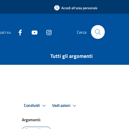
Accedi all'area personale
uici su
Cerca
Tutti gli argomenti
Condividi
Vedi azioni
Argomenti: