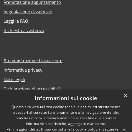
Prenotazione appuntamento
Segnalazione disservizio
Leggi le FAQ
Richiesta assistenza
Amministrazione trasparente
Informativa privacy
Note legali
Dichiarazione di accessibilità
×
Informazioni sui cookie
Questo sito web utilizza cookie tecnici e assimilati strettamente
necessari al corretto funzionamento e alla navigazione del sito,
RSS
Copyright © 2026 • Comune di
nonché un cookie tecnico analitico al solo fine di elaborare
Accessibilità
Calcio • Powered by
informazioni statistiche, aggregate e anonime.
Privacy
Municipium
Accesso
•
Per maggiori dettagli, può consultare la cookie policy al seguente
link