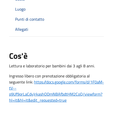
Luogo
Punti di contatto
Allegati
Cos'è
Lettura e laboratorio per bambini dai 3 agli 8 anni.
Ingresso libero con prenotazione obbligatoria al
seguente link:
https://docs.google.com/forms/d/1F0aM-
tV--
p9Uf9qrLaCdyJrkashODmNBAfbdtHM2CoQ/viewform?
hl=it&hl=it&edit_requested=true