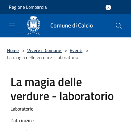
Salta al contenuto principale
Regione Lombardia
Comune di Calcio
Home
>
Vivere il Comune
>
Eventi
>
La magia delle verdure - laboratorio
La magia delle
verdure - laboratorio
Laboratorio
Data inizio :