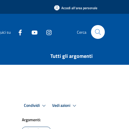
Accedi all'area personale
uici su
Cerca
Tutti gli argomenti
Condividi
Vedi azioni
Argomenti: