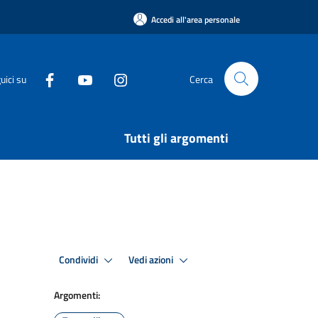
Accedi all'area personale
uici su
Cerca
Tutti gli argomenti
Condividi
Vedi azioni
Argomenti: