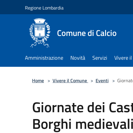
Salta al contenuto principale
Regione Lombardia
Comune di Calcio
Amministrazione
Novità
Servizi
Vivere 
Home
>
Vivere il Comune
>
Eventi
>
Giornat
Giornate dei Cast
Borghi medieval