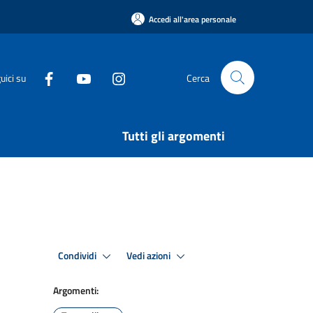
Accedi all'area personale
uici su
Cerca
Tutti gli argomenti
Condividi
Vedi azioni
Argomenti: