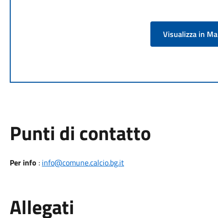
Visualizza in M
Punti di contatto
Per info
:
info@comune.calcio.bg.it
Allegati