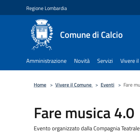
Salta al contenuto principale
Regione Lombardia
Comune di Calcio
Amministrazione
Novità
Servizi
Vivere 
Home
>
Vivere il Comune
>
Eventi
>
Fare mu
Fare musica 4.0
Evento organizzato dalla Compagnia Teatrale 