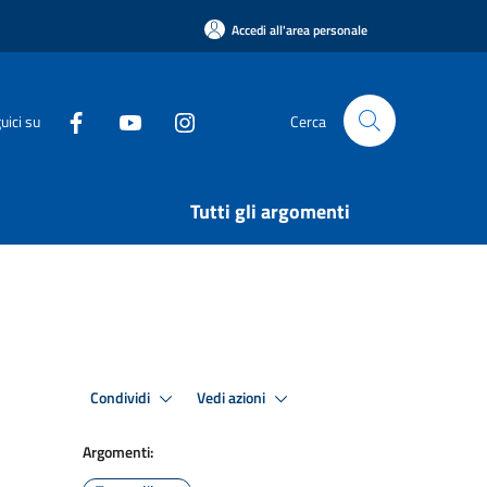
Accedi all'area personale
uici su
Cerca
Tutti gli argomenti
Condividi
Vedi azioni
Argomenti: