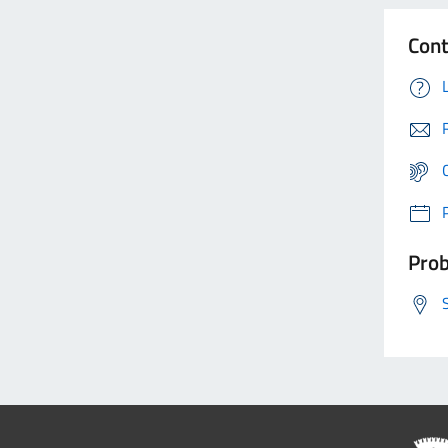
Cont
Prob