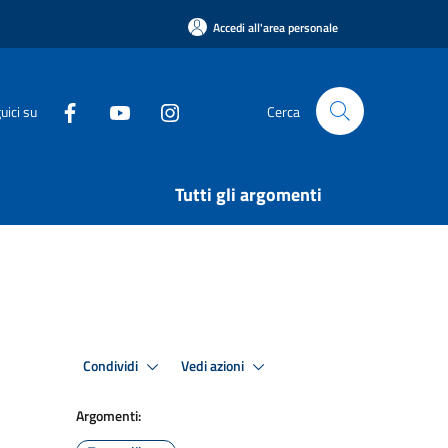
Accedi all'area personale
uici su
Cerca
Tutti gli argomenti
Condividi
Vedi azioni
Argomenti: