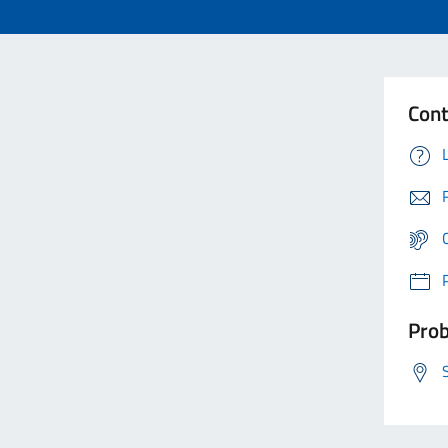
Cont
Prob