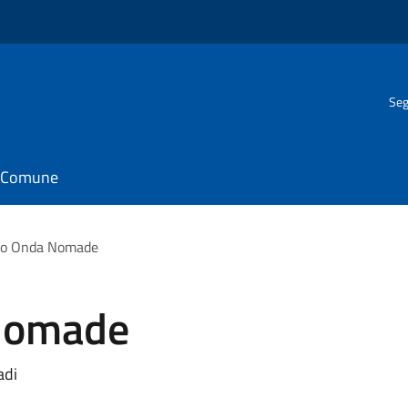
Seg
il Comune
to Onda Nomade
Nomade
adi