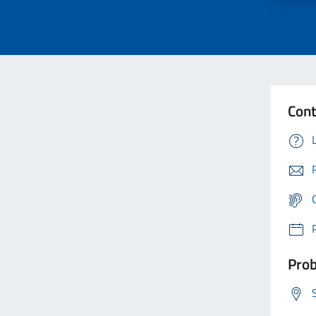
Cont
Prob