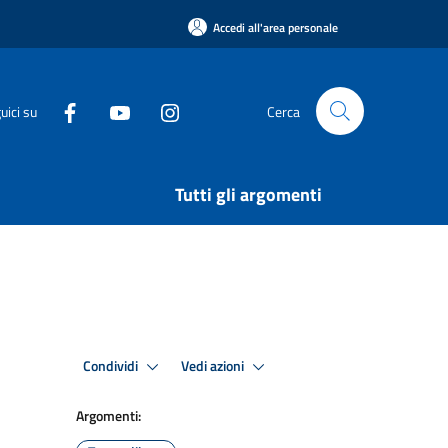
Accedi all'area personale
uici su
Cerca
Tutti gli argomenti
Condividi
Vedi azioni
Argomenti: