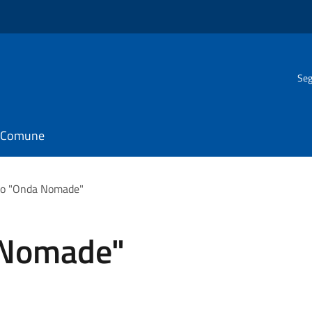
Seg
il Comune
to "Onda Nomade"
 Nomade"