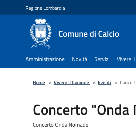
Salta al contenuto principale
Regione Lombardia
Comune di Calcio
Amministrazione
Novità
Servizi
Vivere 
Home
>
Vivere il Comune
>
Eventi
>
Concer
Concerto "Onda
Concerto Onda Nomade