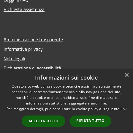
Richiesta assistenza
Amministrazione trasparente
Informativa privacy
Note legali
Dichiarazione di accessibilità
×
Informazioni sui cookie
Questo sito web utilizza cookie tecnici e assimilati strettamente
necessari al corretto funzionamento e alla navigazione del sito,
RSS
Copyright © 2026 • Comune di
nonché un cookie tecnico analitico al solo fine di elaborare
Accessibilità
Calcio • Powered by
informazioni statistiche, aggregate e anonime.
Privacy
Municipium
Accesso
•
Per maggiori dettagli, può consultare la cookie policy al seguente
link
Cookie
redazione
RIFIUTA TUTTO
ACCETTA TUTTO
Mappa del sito