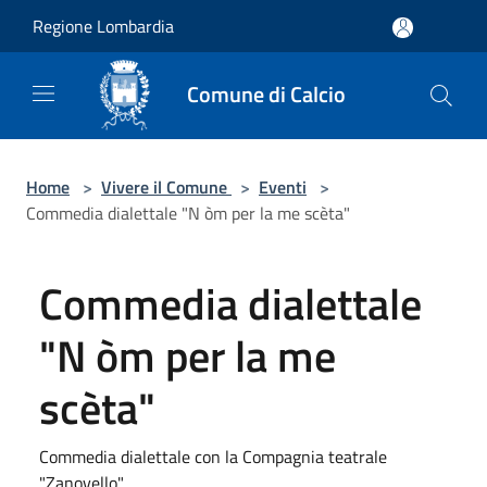
Salta al contenuto principale
Regione Lombardia
Comune di Calcio
Home
>
Vivere il Comune
>
Eventi
>
Commedia dialettale "N òm per la me scèta"
Commedia dialettale
"N òm per la me
scèta"
Commedia dialettale con la Compagnia teatrale
"Zanovello"