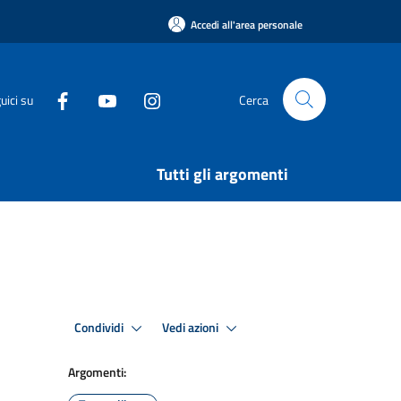
Accedi all'area personale
uici su
Cerca
Tutti gli argomenti
Condividi
Vedi azioni
Argomenti: