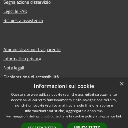
Segnalazione disservizio
Leggi le FAQ
Richiesta assistenza
Amministrazione trasparente
Informativa privacy
Note legali
Dichiarazione di accessibilità
×
Informazioni sui cookie
Questo sito web utilizza cookie tecnici e assimilati strettamente
necessari al corretto funzionamento e alla navigazione del sito,
RSS
Copyright © 2026 • Comune di
nonché un cookie tecnico analitico al solo fine di elaborare
Accessibilità
Calcio • Powered by
informazioni statistiche, aggregate e anonime.
Privacy
Municipium
Accesso
•
Per maggiori dettagli, può consultare la cookie policy al seguente
link
Cookie
redazione
RIFIUTA TUTTO
ACCETTA TUTTO