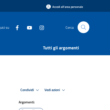
Accedi all'area personale
uici su
Cerca
Tutti gli argomenti
Condividi
Vedi azioni
Argomenti: