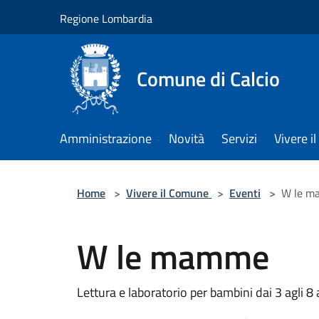
Salta al contenuto principale
Regione Lombardia
Comune di Calcio
Amministrazione
Novità
Servizi
Vivere 
Home
>
Vivere il Comune
>
Eventi
>
W le 
W le mamme
Lettura e laboratorio per bambini dai 3 agli 8