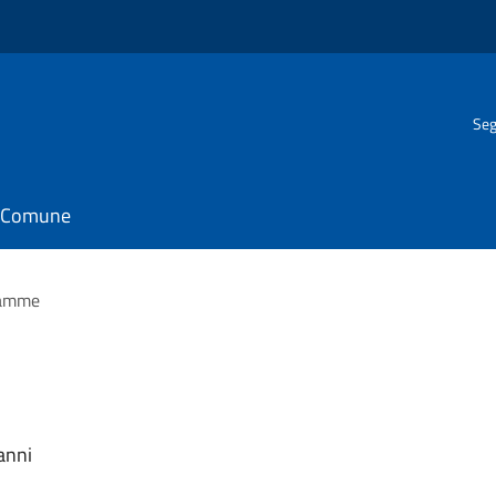
Seg
il Comune
mamme
 anni