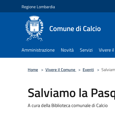
Salta al contenuto principale
Regione Lombardia
Comune di Calcio
Amministrazione
Novità
Servizi
Vivere 
Home
>
Vivere il Comune
>
Eventi
>
Salviam
Salviamo la Pas
A cura della Biblioteca comunale di Calcio