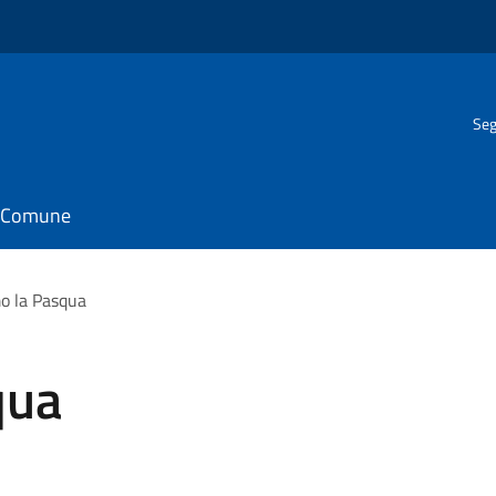
Seg
il Comune
o la Pasqua
qua