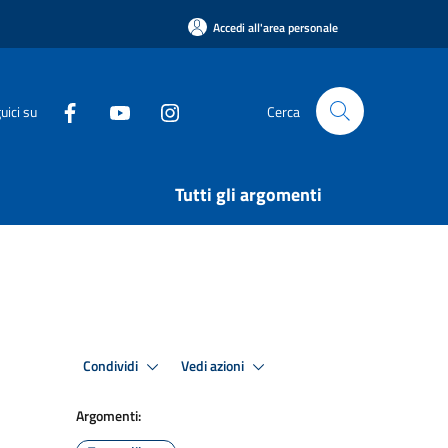
Accedi all'area personale
uici su
Cerca
Tutti gli argomenti
Condividi
Vedi azioni
Argomenti: