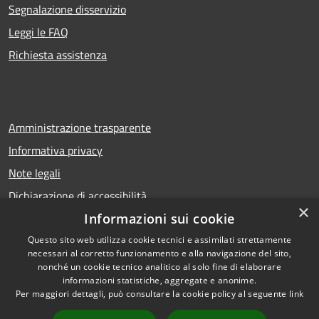
Segnalazione disservizio
Leggi le FAQ
Richiesta assistenza
Amministrazione trasparente
Informativa privacy
Note legali
Dichiarazione di accessibilità
×
Informazioni sui cookie
Questo sito web utilizza cookie tecnici e assimilati strettamente
necessari al corretto funzionamento e alla navigazione del sito,
RSS
Copyright © 2026 • Comune di
nonché un cookie tecnico analitico al solo fine di elaborare
Accessibilità
Calcio • Powered by
informazioni statistiche, aggregate e anonime.
Privacy
Municipium
Accesso
•
Per maggiori dettagli, può consultare la cookie policy al seguente
link
Cookie
redazione