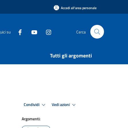
Accedi all'area personale
uici su
Cerca
Tutti gli argomenti
Condividi
Vedi azioni
Argomenti: