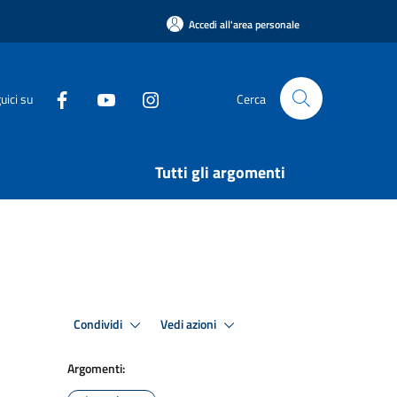
Accedi all'area personale
uici su
Cerca
Tutti gli argomenti
Condividi
Vedi azioni
Argomenti: