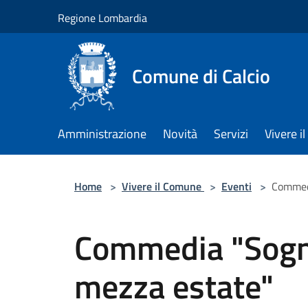
Salta al contenuto principale
Regione Lombardia
Comune di Calcio
Amministrazione
Novità
Servizi
Vivere 
Home
>
Vivere il Comune
>
Eventi
>
Commedi
Commedia "Sogno
mezza estate"