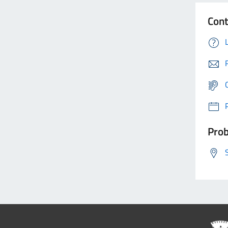
Cont
Prob