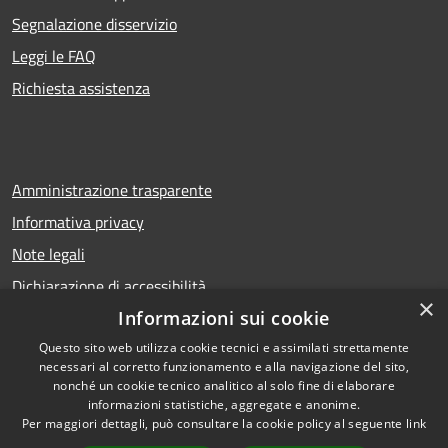
Segnalazione disservizio
Leggi le FAQ
Richiesta assistenza
Amministrazione trasparente
Informativa privacy
Note legali
Dichiarazione di accessibilità
×
Informazioni sui cookie
Questo sito web utilizza cookie tecnici e assimilati strettamente
necessari al corretto funzionamento e alla navigazione del sito,
RSS
Copyright © 2026 • Comune di
nonché un cookie tecnico analitico al solo fine di elaborare
Accessibilità
Calcio • Powered by
informazioni statistiche, aggregate e anonime.
Privacy
Municipium
Accesso
Per maggiori dettagli, può consultare la cookie policy al seguente
link
•