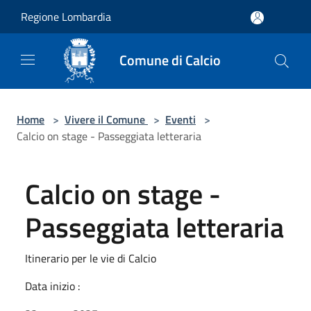
Salta al contenuto principale
Regione Lombardia
Comune di Calcio
Home
>
Vivere il Comune
>
Eventi
>
Calcio on stage - Passeggiata letteraria
Calcio on stage -
Passeggiata letteraria
Itinerario per le vie di Calcio
Data inizio :