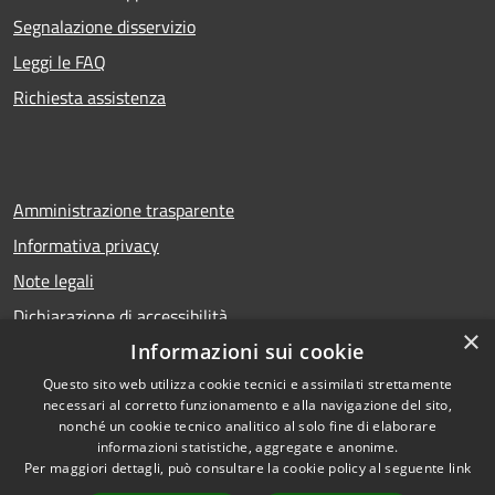
Segnalazione disservizio
Leggi le FAQ
Richiesta assistenza
Amministrazione trasparente
Informativa privacy
Note legali
Dichiarazione di accessibilità
×
Informazioni sui cookie
Questo sito web utilizza cookie tecnici e assimilati strettamente
necessari al corretto funzionamento e alla navigazione del sito,
RSS
Copyright © 2026 • Comune di
nonché un cookie tecnico analitico al solo fine di elaborare
Accessibilità
Calcio • Powered by
informazioni statistiche, aggregate e anonime.
Privacy
Municipium
Accesso
•
Per maggiori dettagli, può consultare la cookie policy al seguente
link