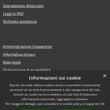
Segnalazione disservizio
Leggi le FAQ
Richiesta assistenza
Amministrazione trasparente
Informativa privacy
Note legali
Dichiarazione di accessibilità
×
Informazioni sui cookie
Questo sito web utilizza cookie tecnici e assimilati strettamente
necessari al corretto funzionamento e alla navigazione del sito,
RSS
Copyright © 2026 • Comune di
nonché un cookie tecnico analitico al solo fine di elaborare
Accessibilità
Calcio • Powered by
informazioni statistiche, aggregate e anonime.
Privacy
Municipium
Accesso
•
Per maggiori dettagli, può consultare la cookie policy al seguente
link
Cookie