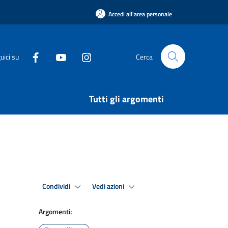
Accedi all'area personale
uici su
Cerca
Tutti gli argomenti
Condividi
Vedi azioni
Argomenti: