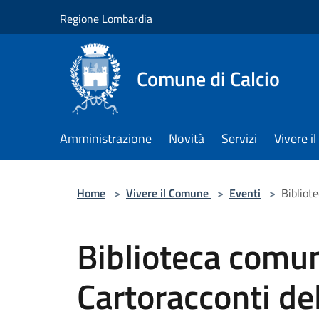
Salta al contenuto principale
Regione Lombardia
Comune di Calcio
Amministrazione
Novità
Servizi
Vivere 
Home
>
Vivere il Comune
>
Eventi
>
Bibliot
Biblioteca comun
Cartoracconti de