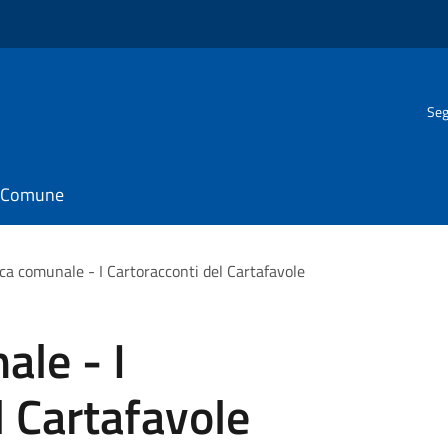
Seg
il Comune
eca comunale - I Cartoracconti del Cartafavole
ale - I
l Cartafavole