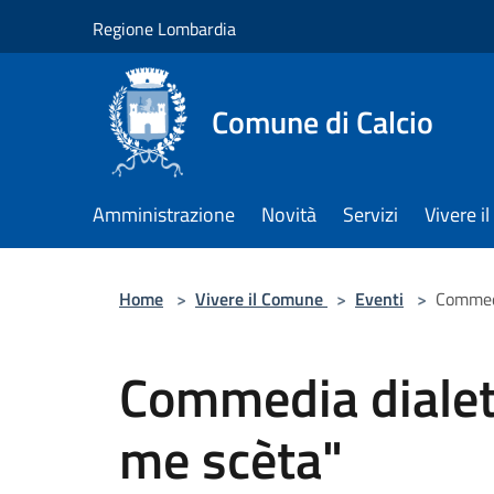
Salta al contenuto principale
Regione Lombardia
Comune di Calcio
Amministrazione
Novità
Servizi
Vivere 
Home
>
Vivere il Comune
>
Eventi
>
Commedi
Commedia dialet
me scèta"