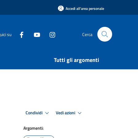
Accedi all'area personale
uici su
Cerca
Tutti gli argomenti
Condividi
Vedi azioni
Argomenti: