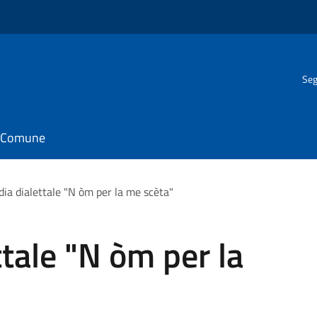
Seg
il Comune
a dialettale "N òm per la me scèta"
tale "N òm per la