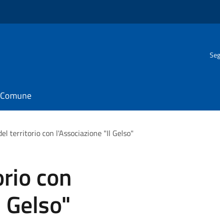
Seg
il Comune
del territorio con l'Associazione "Il Gelso"
orio con
l Gelso"