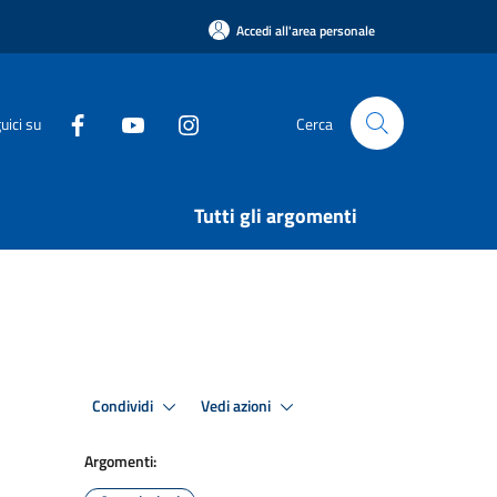
Accedi all'area personale
uici su
Cerca
Tutti gli argomenti
Condividi
Vedi azioni
Argomenti: