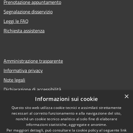
Prenotazione appuntamento
Segnalazione disservizio
Leggi le FAQ
Richiesta assistenza
Amministrazione trasparente
Informativa privacy
Note legali
Dichiarazione di accessibilità
×
Informazioni sui cookie
Questo sito web utilizza cookie tecnici e assimilati strettamente
necessari al corretto funzionamento e alla navigazione del sito,
RSS
Copyright © 2026 • Comune di
nonché un cookie tecnico analitico al solo fine di elaborare
Accessibilità
Calcio • Powered by
informazioni statistiche, aggregate e anonime.
Privacy
Municipium
Accesso
•
Per maggiori dettagli, può consultare la cookie policy al seguente
link