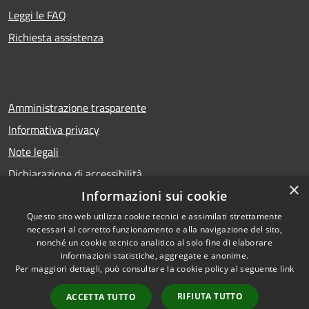
Leggi le FAQ
Richiesta assistenza
Amministrazione trasparente
Informativa privacy
Note legali
Dichiarazione di accessibilità
×
Informazioni sui cookie
Questo sito web utilizza cookie tecnici e assimilati strettamente
necessari al corretto funzionamento e alla navigazione del sito,
RSS
Copyright © 2026 • Comune di
nonché un cookie tecnico analitico al solo fine di elaborare
Accessibilità
Calcio • Powered by
informazioni statistiche, aggregate e anonime.
Privacy
Municipium
Accesso
•
Per maggiori dettagli, può consultare la cookie policy al seguente
link
Cookie
redazione
RIFIUTA TUTTO
ACCETTA TUTTO
Mappa del sito