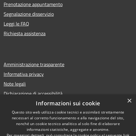
Prenotazione appuntamento
Segnalazione disservizio
Leggi le FAQ
Richiesta assistenza
Amministrazione trasparente
Informativa privacy
Note legali
Dichiarazione di accessibilità
×
Informazioni sui cookie
Questo sito web utilizza cookie tecnici e assimilati strettamente
necessari al corretto funzionamento e alla navigazione del sito,
RSS
Copyright © 2026 • Comune di
nonché un cookie tecnico analitico al solo fine di elaborare
Accessibilità
Calcio • Powered by
informazioni statistiche, aggregate e anonime.
Privacy
Municipium
Accesso
•
Per maggiori dettagli, può consultare la cookie policy al seguente
link