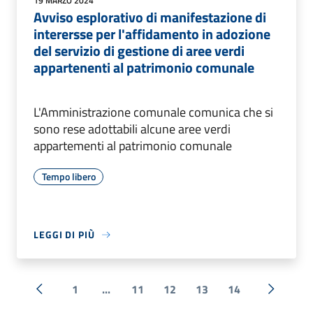
19 MARZO 2024
Avviso esplorativo di manifestazione di
interersse per l'affidamento in adozione
del servizio di gestione di aree verdi
appartenenti al patrimonio comunale
L'Amministrazione comunale comunica che si
sono rese adottabili alcune aree verdi
appartementi al patrimonio comunale
Tempo libero
LEGGI DI PIÙ
1
...
11
12
13
14
« Precedente
Successi